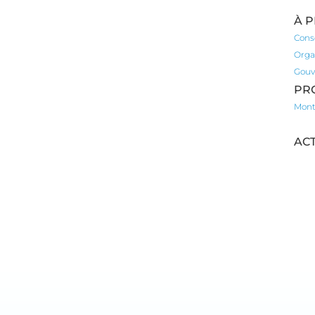
À 
Conse
Organ
Gouv
PR
Mont 
ACT