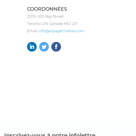
COORDONNÉES
3205-200 Bay Street
Toronto, ON Canada M5J 2J1
Email:
info@voyagermetals.com
Inscrivez-vous à notre infolettre