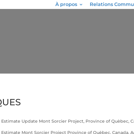
À propos
Relations Commu
QUES
e Estimate Update Mont Sorcier Project, Province of Quèbec, 
e Estimate Mont Sorcier Project Province of Quèbec, Canada, Ap