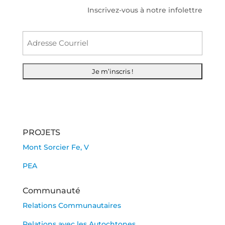
Inscrivez-vous à notre infolettre
Courr
PROJETS
Mont Sorcier Fe, V
PEA
Communauté
Relations Communautaires
Relations avec les Autochtones