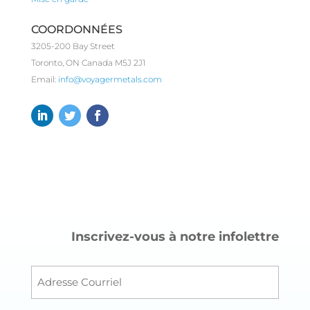
COORDONNÉES
3205-200 Bay Street
Toronto, ON Canada M5J 2J1
Email:
info@voyagermetals.com
Inscrivez-vous à notre infolettre
Courr