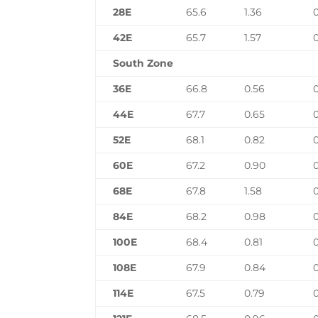
28E
65.6
1.36
42E
65.7
1.57
South Zone
36E
66.8
0.56
44E
67.7
0.65
52E
68.1
0.82
60E
67.2
0.90
68E
67.8
1.58
84E
68.2
0.98
100E
68.4
0.81
108E
67.9
0.84
114E
67.5
0.79