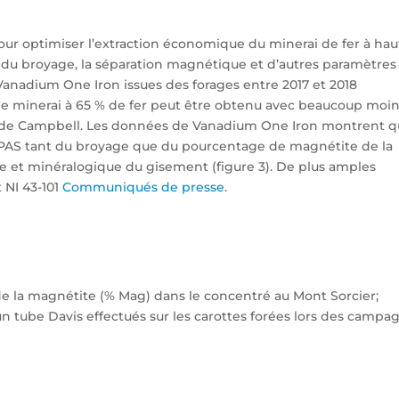
our optimiser l’extraction économique du minerai de fer à hau
le du broyage, la séparation magnétique et d’autres paramètres
anadium One Iron issues des forages entre 2017 et 2018
e minerai à 65 % de fer peut être obtenu avec beaucoup moi
is de Campbell. Les données de Vanadium One Iron montrent 
 PAS tant du broyage que du pourcentage de magnétite de la
 et minéralogique du gisement (figure 3). De plus amples
 NI 43-101
Communiqués de presse
.
 de la magnétite (% Mag) dans le concentré au Mont Sorcier;
 un tube Davis effectués sur les carottes forées lors des campa