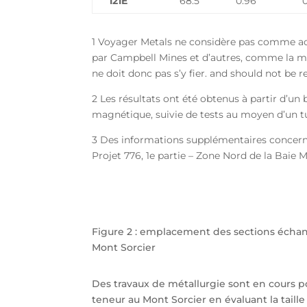
121E
68.5
0.96
1
Voyager Metals ne considère pas comme actu
par Campbell Mines et d’autres, comme la méta
ne doit donc pas s’y fier.
and should not be re
2
Les résultats ont été obtenus à partir d’un
magnétique, suivie de tests au moyen d’un t
3
Des informations supplémentaires concerna
Projet 776, 1e partie – Zone Nord de la Baie
Figure 2 : emplacement des sections échan
Mont Sorcier
Des travaux de métallurgie sont en cours p
teneur au Mont Sorcier en évaluant la tail