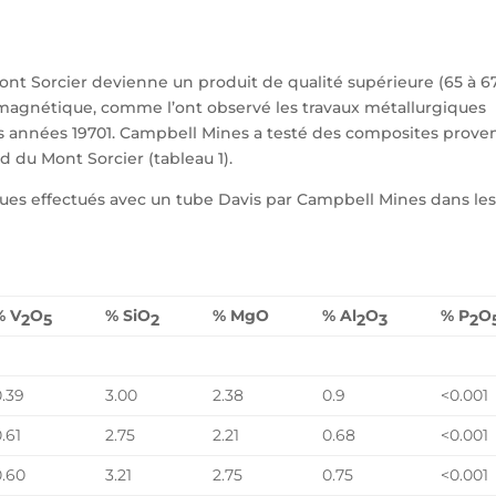
Mont Sorcier devienne un produit de qualité supérieure (65 à 6
n magnétique, comme l’ont observé les travaux métallurgiques
es années 19701. Campbell Mines a testé des composites prove
d du Mont Sorcier (tableau 1).
iques effectués avec un tube Davis par Campbell Mines dans le
% V
O
% SiO
% MgO
% Al
O
% P
O
2
5
2
2
3
2
0.39
3.00
2.38
0.9
<0.001
.61
2.75
2.21
0.68
<0.001
0.60
3.21
2.75
0.75
<0.001