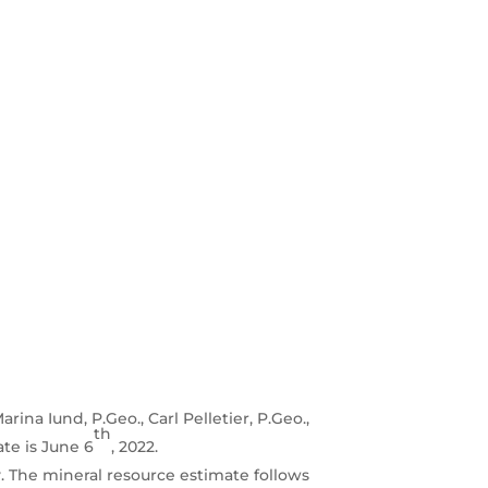
ina Iund, P.Geo., Carl Pelletier, P.Geo.,
th
te is June 6
, 2022.
. The mineral resource estimate follows