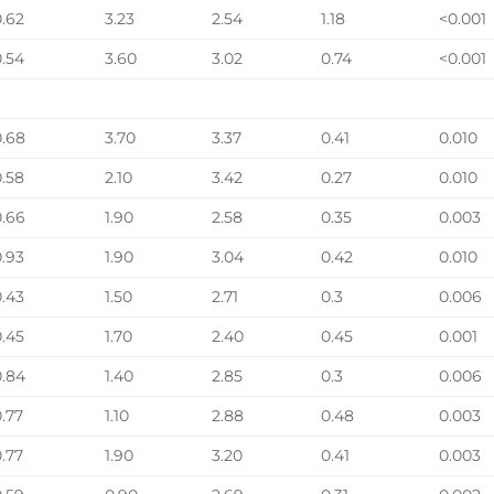
0.62
3.23
2.54
1.18
<0.001
0.54
3.60
3.02
0.74
<0.001
0.68
3.70
3.37
0.41
0.010
0.58
2.10
3.42
0.27
0.010
0.66
1.90
2.58
0.35
0.003
0.93
1.90
3.04
0.42
0.010
0.43
1.50
2.71
0.3
0.006
0.45
1.70
2.40
0.45
0.001
0.84
1.40
2.85
0.3
0.006
0.77
1.10
2.88
0.48
0.003
0.77
1.90
3.20
0.41
0.003