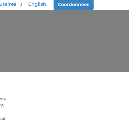
taires
English
Coordonnées
vec
nt
par