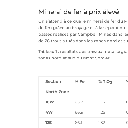
Minerai de fer à prix élevé
On s’attend à ce que le minerai de fer du 
de fer) grâce au broyage et à la séparatio
passés réalisés par Campbell Mines dans l
de 28 trous situés dans les zones nord et su
Tableau 1 : résultats des travaux métallurg
zones nord et sud du Mont Sorcier
Section
% Fe
% TiO
2
North Zone
16W
65.7
1.02
4W
66.9
1.25
0
12E
66.1
1.32