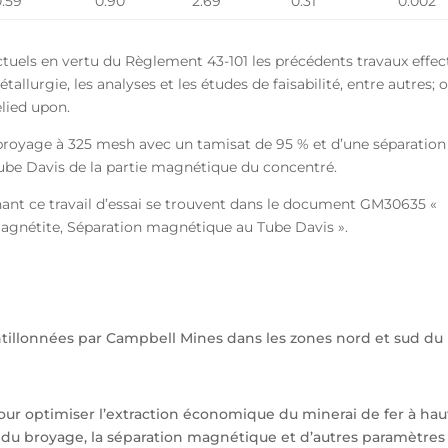
0.59
0.90
2.69
0.31
0.002
els en vertu du Règlement 43-101 les précédents travaux effec
llurgie, les analyses et les études de faisabilité, entre autres; 
lied upon.
 broyage à 325 mesh avec un tamisat de 95 % et d’une séparation
ube Davis de la partie magnétique du concentré.
nt ce travail d’essai se trouvent dans le document GM30635 «
 Magnétite, Séparation magnétique au Tube Davis ».
tillonnées par Campbell Mines dans les zones nord et sud du
our optimiser l’extraction économique du minerai de fer à hau
le du broyage, la séparation magnétique et d’autres paramètres