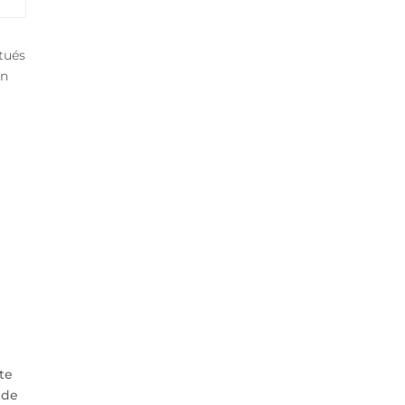
tués
on
te
 de